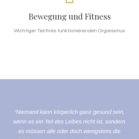
Ein wichtiger Faktor für ihr Wohlbefinden ist die
Bewegung und Fitness
Muskulatur. Diese konsequent aufzubauen, ist
eine Aufgabe unseres Konzepts. Erzielen Sie
Wichtiger Teil Ihres funktionierenden Organismus
Resultate, die Sie nie zuvor erreichen konnten.
“Niemand kann körperlich ganz gesund sein,
wenn es ein Teil des Leibes nicht ist, sondern
es müssen alle oder doch wenigstens die