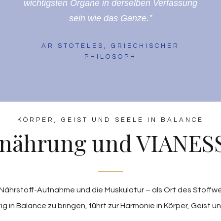
wichtigsten Organe in derselben Verfassung
sein wie das Ganze.”
ARISTOTELES, GRIECHISCHER
PHILOSOPH
KÖRPER, GEIST UND SEELE IN BALANCE
nährung und VIANES
r Nährstoff-Aufnahme und die Muskulatur – als Ort des Stoff
ig in Balance zu bringen, führt zur Harmonie in Körper, Geist u