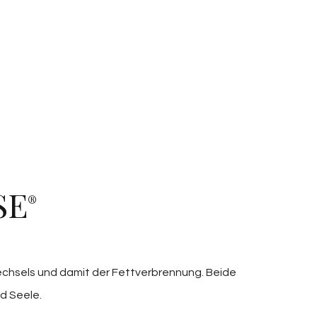
SE
®
wechsels und damit der Fettverbrennung. Beide
nd Seele.