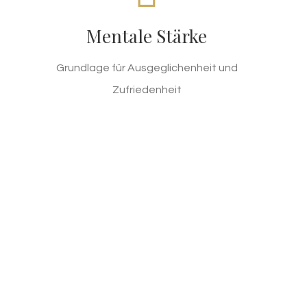
VIANESSE ist keine Diät und kein Medikament. Es
Mentale Stärke
ist ein Konzept, das von Tausenden erfolgreich
zum Wohlbefinden ihres Körpers eingesetzt wird.
Grundlage für Ausgeglichenheit und
Einfach, familientauglich und überall durchführbar.
Zufriedenheit