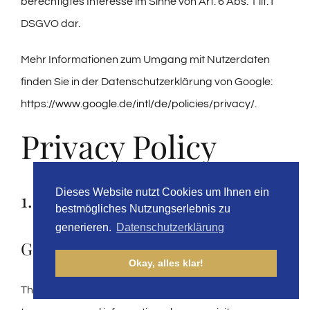
berechtigtes Interesse im Sinne von Art. 6 Abs. 1 lit. f
DSGVO dar.
Mehr Informationen zum Umgang mit Nutzerdaten
finden Sie in der Datenschutzerklärung von Google:
https://www.google.de/intl/de/policies/privacy/
.
Privacy Policy
Dieses Website nutzt Cookies um Ihnen ein
1. An overview of data protection
bestmögliches Nutzungserlebnis zu
generieren.
Datenschutzerklärung
General
Okay, alles klar!
The following gives a simple overview of what happens