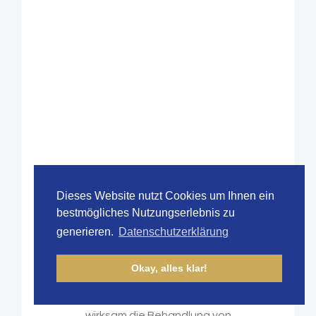
VITAMIN BODY
Dieses Website nutzt Cookies um Ihnen ein
LOTION
bestmögliches Nutzungserlebnis zu
generieren.
Datenschutzerklärung
Okay, alles klar!
Für eine schöne, glatte und
straffe Haut. Unterstützt
wirksam die Behandlung von