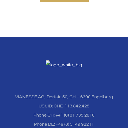
VIANESSE AG, Dorfstr. 50, CH – 6390 Engelberg
USt. ID: CHE-113.842.428
Phone CH: +41 (0) 81 735 2810
Phone DE: +49 (0) 5149 92211