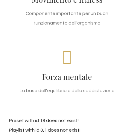
muscolatura. Svilupparla in modo ottimale è un
obiettivo del nostro metodo. Ottieni risultati
Componente importante per un buon
mai raggiunti prima.
funzionamento dell'organismo
SANI E IN FORMA
VIANESSE non è né una dieta né un farmaco. È
Forza mentale
un metodo che viene impiegato da migliaia di
persone per ritrovare il benessere fisico.
La base dell'equilibrio e della soddisfazione
Semplice, adatto alle famiglie e utilizzabile
ovunque.
Preset with id 18 does not exist!
Playlist with id 0,1 does not exist!