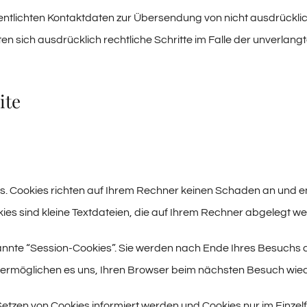
ntlichten Kontaktdaten zur Übersendung von nicht ausdrückli
lten sich ausdrücklich rechtliche Schritte im Falle der unverl
ite
es. Cookies richten auf Ihrem Rechner keinen Schaden an und e
kies sind kleine Textdateien, die auf Ihrem Rechner abgelegt we
annte “Session-Cookies”. Sie werden nach Ende Ihres Besuchs 
es ermöglichen es uns, Ihren Browser beim nächsten Besuch wi
Setzen von Cookies informiert werden und Cookies nur im Einzel