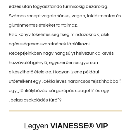
edzés után fogyasztandó turmixokig bezárólag.
Számos recept vegetáriánus, vegán, laktózmentes és
gluténmentes ételeket tartalmaz.
Ez a könyv tökéletes segítség mindazoknak, akik
egészségesen szeretnének táplálkozni.
Receptjeinkben nagy hangsúlyt helyezünk a kevés
hozzávalót igénylő, egyszerűen és gyorsan
elkészíthető ételekre. Hogyan ízlene például
utóételként egy „cékla leves narancsos tejszínhabbal”,
egy „tönkölybúzás-sárgarépás spagetti” és egy
„belga csokoládés túró”?
Legyen
VIANESSE® VIP