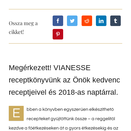
Ossza meg a
cikket!
Megérkezett! VIANESSE
receptkönyvünk az Önök kedvenc
receptjeivel és 2018-as naptárral.
E
bben a könyvben egyszerűen elkészíthető
recepteket gyűjtöttünk össze – a reggelitől
kezdve a főétkezéseken át a gyors étkezésekig és az