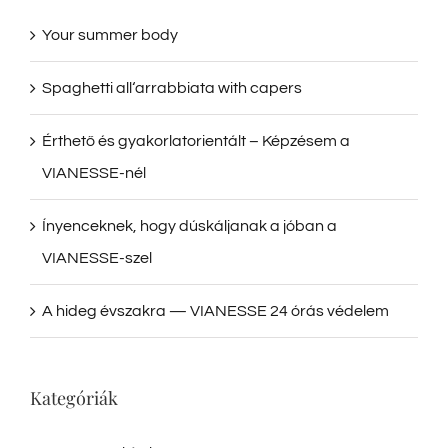
Your summer body
Spaghetti all‘arrabbiata with capers
Érthető és gyakorlatorientált – Képzésem a
VIANESSE-nél
Ínyenceknek, hogy dúskáljanak a jóban a
VIANESSE-szel
A hideg évszakra — VIANESSE 24 órás védelem
Kategóriák