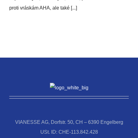
proti vráskám AHA, ale také [...]
VIANESSE AG, Dorfstr. 50, CH – 6390 Engelberg
USt. ID: CHE-113.842.428